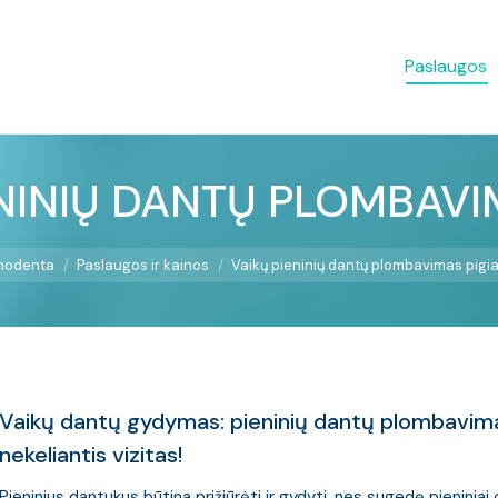
Paslaugos
NINIŲ DANTŲ PLOMBAV
Jūs esate čia:
modenta
Paslaugos ir kainos
Vaikų pieninių dantų plombavimas pigi
Vaikų dantų gydymas: pieninių dantų plombavim
nekeliantis vizitas!
Pieninius dantukus būtina prižiūrėti ir gydyti, nes sugedę pieniniai