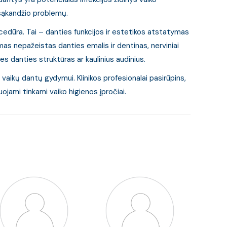
 sąkandžio problemų.
edūra. Tai – danties funkcijos ir estetikos atstatymas
s nepažeistas danties emalis ir dentinas, nerviniai
nes danties struktūras ar kaulinius audinius.
aikų dantų gydymui. Klinikos profesionalai pasirūpins,
uojami tinkami vaiko higienos įpročiai.