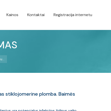
Kainos
Kontaktai
Registracija internetu
IMAS
au…
as stiklojomerine plomba. Baimės
 dantys yra potencialus infekcijos židinys vaiko