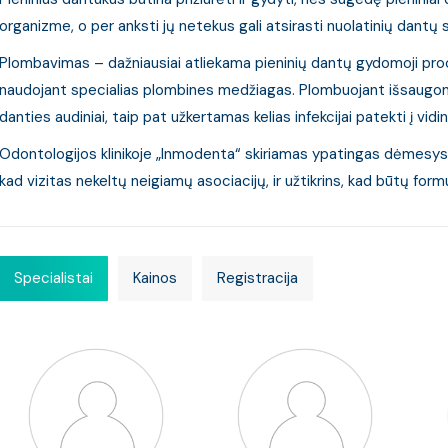
organizme, o per anksti jų netekus gali atsirasti nuolatinių dantų
Plombavimas – dažniausiai atliekama pieninių dantų gydomoji proc
naudojant specialias plombines medžiagas. Plombuojant išsaugoma
danties audiniai, taip pat užkertamas kelias infekcijai patekti į vidi
Odontologijos klinikoje „Inmodenta“ skiriamas ypatingas dėmesys v
kad vizitas nekeltų neigiamų asociacijų, ir užtikrins, kad būtų form
Specialistai
Kainos
Registracija