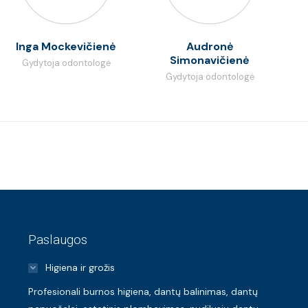
Inga Mockevičienė
Audronė
Simonavičienė
Gydytoja odontologė
Gydytoja odontologė
Paslaugos
Higiena ir grožis
Profesionali burnos higiena, dantų balinimas, dantų