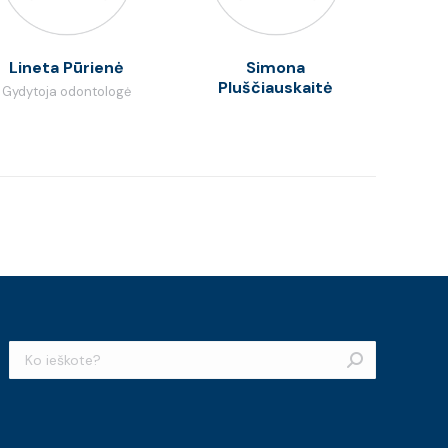
Lineta Pūrienė
Simona
Pluščiauskaitė
Gydytoja odontologė
Search: