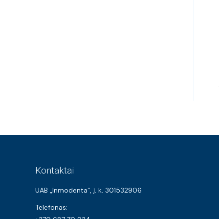
Kontaktai
UAB „Inmodenta“, į. k. 301532906
Telefonas: