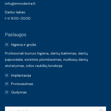
info@inmodenta.lt
Darbo laikas:
I–V 9.00–20.00
Paslaugos
Higiena ir grožis
Profesionali burnos higiena, dantų balinimas, dantų
papuošalai, estetinis plombavimas, nudilusių dantų
atstatymas, odos raukšlių korekcija.
Implantacija
Protezavimas
Gydymas
Search: