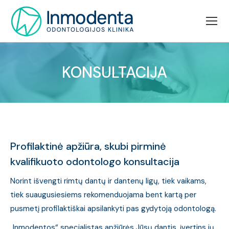
KONSULTACIJA
Jūs esate čia:
Profilaktinė apžiūra, skubi pirminė
kvalifikuoto odontologo konsultacija
Norint išvengti rimtų dantų ir dantenų ligų, tiek vaikams,
tiek suaugusiesiems rekomenduojama bent kartą per
pusmetį profilaktiškai apsilankyti pas gydytoją odontologą.
„Inmodentos“ specialistas apžiūrės Jūsų dantis, įvertins jų