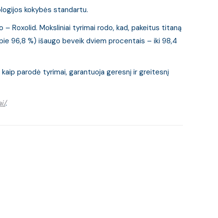
logijos kokybės standartu.
– Roxolid. Moksliniai tyrimai rodo, kad, pakeitus titaną
– apie 96,8 %) išaugo beveik dviem procentais – iki 98,4
kaip parodė tyrimai, garantuoja geresnį ir greitesnį
i/
.