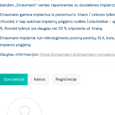
šiandien „Straumann“ vardas tapatinamas su šiuolaikinės implanto
Straumann gamina implantus iš patentuoto titano / cirkonio lydinio 
į Roxolid, ir taip aukštas implantų prigijimo rodiklis (vidutiniškai 
%. Roxolid lydinys yra daugiau nei 35 % stipresnis už titaną.
Straumann implantai turi mikrolygmeniu porėtą paviršių SLA, kuris, 
implanto prigijimą.
Daugiau informacijos:
https://straumann.lt/straumann-privaluma
Specialistai
Kainos
Registracija