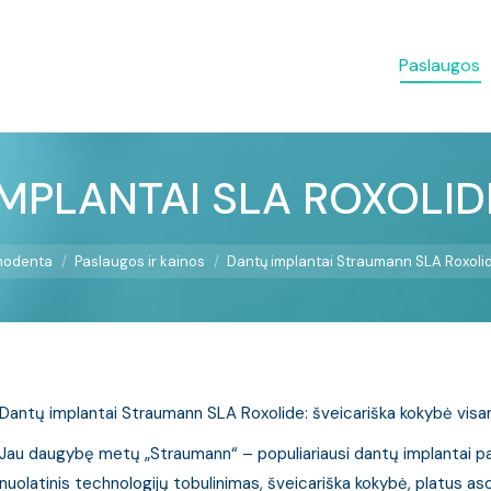
Paslaugos
IMPLANTAI SLA ROXOLID
Jūs esate čia:
modenta
Paslaugos ir kainos
Dantų implantai Straumann SLA Roxoli
Dantų implantai Straumann SLA Roxolide: šveicariška kokybė visa
Jau daugybę metų „Straumann“ – populiariausi dantų implantai pas
nuolatinis technologijų tobulinimas, šveicariška kokybė, platus as