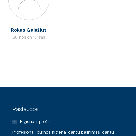
Rokas Gelažius
Burnos chirurgas
Paslaugos
Higiena ir grožis
Profesionali burnos higiena, dantų balinimas, dantų