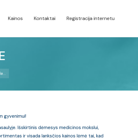
Kainos
Kontaktai
Registracija internetu
E
de…
m gyvenimui!
aulyje. Išskirtinis dėmesys medicinos mokslui,
ortimentas ir visada lanksčios kainos lėmė tai, kad