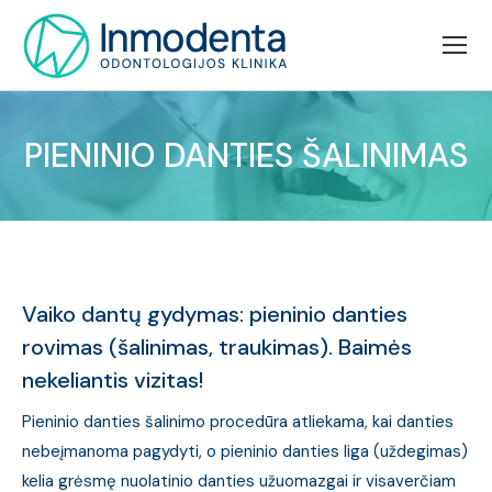
PIENINIO DANTIES ŠALINIMAS
Jūs esate čia:
Vaiko dantų gydymas: pieninio danties
rovimas (šalinimas, traukimas). Baimės
nekeliantis vizitas!
Pieninio danties šalinimo procedūra atliekama, kai danties
nebeįmanoma pagydyti, o pieninio danties liga (uždegimas)
kelia grėsmę nuolatinio danties užuomazgai ir visaverčiam