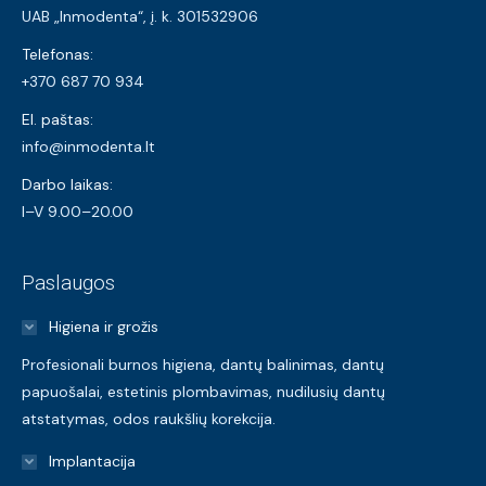
UAB „Inmodenta“, į. k. 301532906
Telefonas:
+370 687 70 934
El. paštas:
info@inmodenta.lt
Darbo laikas:
I–V 9.00–20.00
Paslaugos
Higiena ir grožis
Profesionali burnos higiena, dantų balinimas, dantų
papuošalai, estetinis plombavimas, nudilusių dantų
atstatymas, odos raukšlių korekcija.
Implantacija