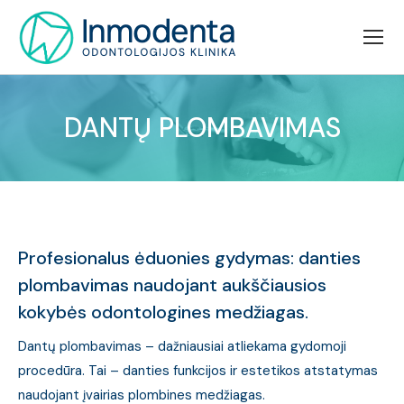
DANTŲ PLOMBAVIMAS
Jūs esate čia:
Profesionalus ėduonies gydymas: danties
plombavimas naudojant aukščiausios
kokybės odontologines medžiagas.
Dantų plombavimas – dažniausiai atliekama gydomoji
procedūra. Tai – danties funkcijos ir estetikos atstatymas
naudojant įvairias plombines medžiagas.