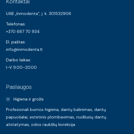
Kontaktai
UAB „Inmodenta“, į. k. 301532906
Telefonas:
+370 687 70 934
El. paštas:
info@inmodenta.lt
Darbo laikas:
I–V 9.00–20.00
Paslaugos
Higiena ir grožis
Profesionali burnos higiena, dantų balinimas, dantų
papuošalai, estetinis plombavimas, nudilusių dantų
atstatymas, odos raukšlių korekcija.